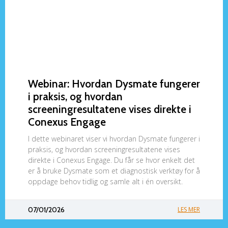
Webinar: Hvordan Dysmate fungerer
i praksis, og hvordan
screeningresultatene vises direkte i
Conexus Engage
I dette webinaret viser vi hvordan Dysmate fungerer i
praksis, og hvordan screeningresultatene vises
direkte i Conexus Engage. Du får se hvor enkelt det
er å bruke Dysmate som et diagnostisk verktøy for å
oppdage behov tidlig og samle alt i én oversikt.
07/01/2026
LES MER