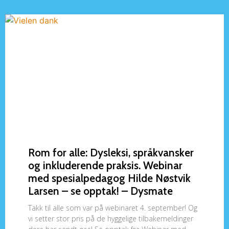
Rom for alle: Dysleksi, språkvansker
og inkluderende praksis. Webinar
med spesialpedagog Hilde Nøstvik
Larsen – se opptak! – Dysmate
Takk til alle som var på webinaret 4. september! Og
vi setter stor pris på de hyggelige tilbakemeldinger