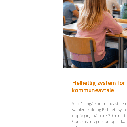
Helhetlig system for
kommuneavtale
Ved å inngå kommuneavtale me
samler skole og PPT i ett syst
oppfølging på bare 20 minutt
Conexus-integrasjon og et ka