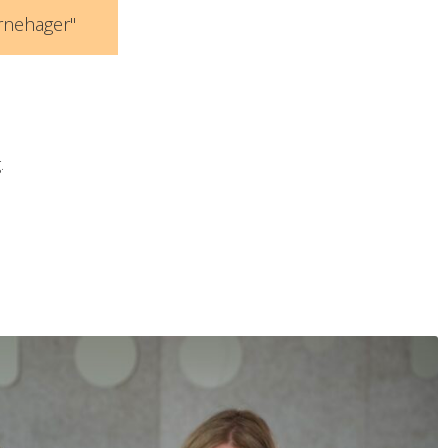
arnehager"
.