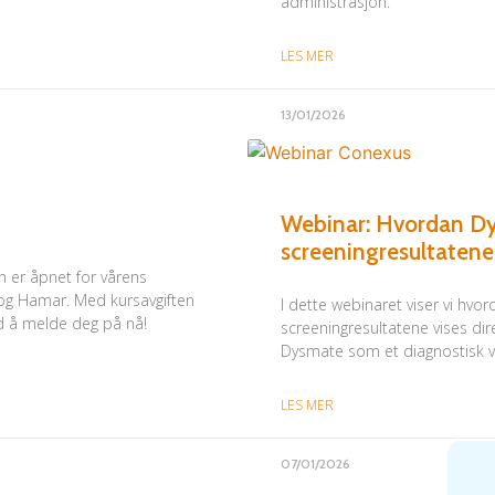
administrasjon.
LES MER
13/01/2026
Webinar: Hvordan Dys
screeningresultatene
n er åpnet for vårens
 og Hamar. Med kursavgiften
I dette webinaret viser vi hvo
ed å melde deg på nå!
screeningresultatene vises dir
Dysmate som et diagnostisk ve
LES MER
07/01/2026