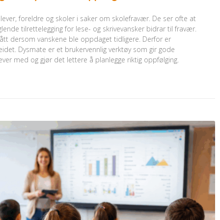
ever, foreldre og skoler i saker om skolefravær. De ser ofte at
nde tilrettelegging for lese- og skrivevansker bidrar til fravær.
tt dersom vanskene ble oppdaget tidligere. Derfor er
rbeidet. Dysmate er et brukervennlig verktøy som gir gode
ever med og gjør det lettere å planlegge riktig oppfølging.