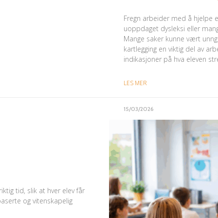
Fregn arbeider med å hjelpe el
uoppdaget dysleksi eller mangle
Mange saker kunne vært unngå
kartlegging en viktig del av a
indikasjoner på hva eleven str
LES MER
15/03/2026
ktig tid, slik at hver elev får
baserte og vitenskapelig