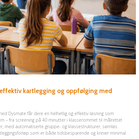
 effektiv kartlegging og oppfølging med
d Dysmate får dere en helhetlig og effektiv løsning som
em – fra screening på 40 minutter i klasserommet til målrettet
er, med automatiserte gruppe- og klassestrukturer, sømløs
rtleggingsforløp som er både tidsbesparende og krever minimal