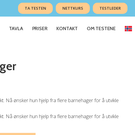
TA TESTEN
NETTKURS
TESTLEDER
TAVLA
PRISER
KONTAKT
OM TESTENE
ager
t. Nå ønsker hun hjelp fra flere barnehager for å utvikle
t. Nå ønsker hun hjelp fra flere barnehager for å utvikle