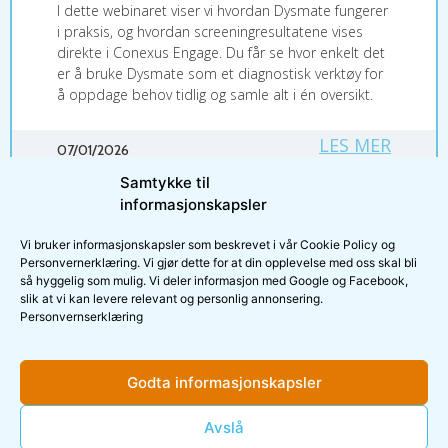
I dette webinaret viser vi hvordan Dysmate fungerer
i praksis, og hvordan screeningresultatene vises
direkte i Conexus Engage. Du får se hvor enkelt det
er å bruke Dysmate som et diagnostisk verktøy for
å oppdage behov tidlig og samle alt i én oversikt.
LES MER
07/01/2026
Samtykke til
informasjonskapsler
« Forrige
1
2
3
…
5
Neste »
Vi bruker informasjonskapsler som beskrevet i vår Cookie Policy og
Personvernerklæring. Vi gjør dette for at din opplevelse med oss skal bli
så hyggelig som mulig. Vi deler informasjon med Google og Facebook,
slik at vi kan levere relevant og personlig annonsering.
Personvernserklæring
Godta informasjonskapsler
Meld deg på nyhetsbrev
Avslå