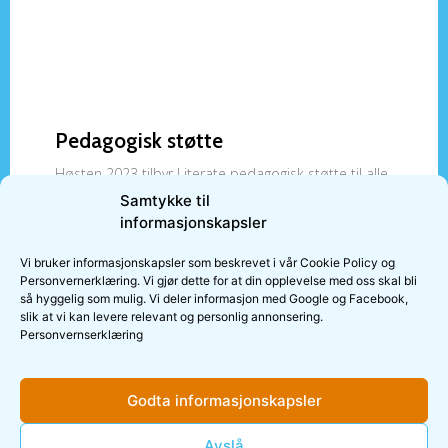
Pedagogisk støtte
Høsten 2023 tilbyr Literate pedagogisk støtte til alle
sertifiserte brukere av Dysmate. Spesialpedagog
Samtykke til
Hilde Nøstvik Larsen kommer til å svare på faglige
informasjonskapsler
spørsmål både på epost og under fagseminarer via
Zoom.
Vi bruker informasjonskapsler som beskrevet i vår Cookie Policy og
Personvernerklæring. Vi gjør dette for at din opplevelse med oss skal bli
så hyggelig som mulig. Vi deler informasjon med Google og Facebook,
10/08/2023
LES MER
slik at vi kan levere relevant og personlig annonsering.
Personvernserklæring
Godta informasjonskapsler
Meld deg på nyhetsbrev
Avslå